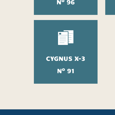
o
N
96
CYGNUS X-3
o
N
91