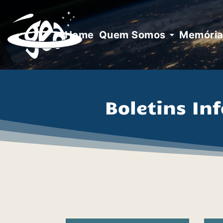
Skip
to
content
Home
Quem Somos
Memória 
Boletins In