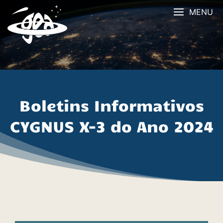
Skip
MENU
to
content
Boletins Informativos
CYGNUS X-3 do Ano 2024