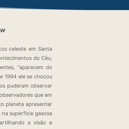
ow
tos celeste em Santa
contecimentos do Céu,
dentes, “aparecem do
de 1994 ele se chocou
omos puderam observar
s observadores que em
co planeta apresentar
 na superfície gasosa
artilhando a visão e