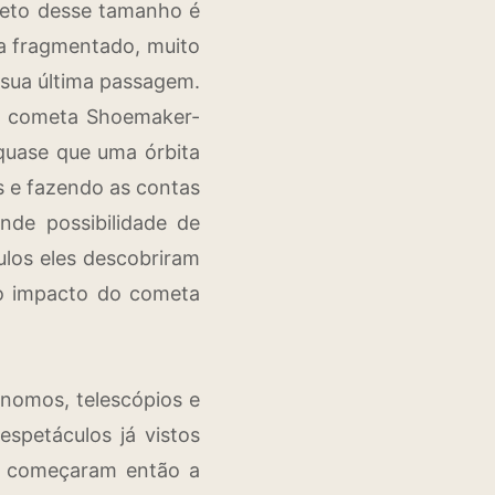
jeto desse tamanho é
va fragmentado, muito
 sua última passagem.
 do cometa Shoemaker-
quase que uma órbita
s e fazendo as contas
de possibilidade de
ulos eles descobriram
 o impacto do cometa
nomos, telescópios e
spetáculos já vistos
s começaram então a