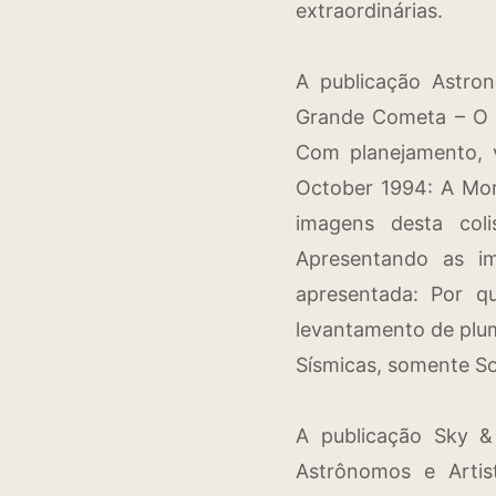
extraordinárias.
A publicação Astro
Grande Cometa – O f
Com planejamento, 
October 1994: A Mo
imagens desta co
Apresentando as im
apresentada: Por q
levantamento de plum
Sísmicas, somente S
A publicação Sky &
Astrônomos e Artis