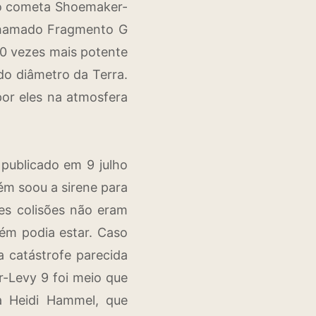
 do cometa Shoemaker-
chamado Fragmento G
00 vezes mais potente
 do diâmetro da Terra.
por eles na atmosfera
 publicado em 9 julho
bém soou a sirene para
es colisões não eram
bém podia estar. Caso
a catástrofe parecida
-Levy 9 foi meio que
 Heidi Hammel, que