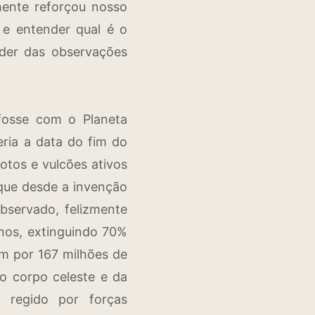
mente reforçou nosso
 e entender qual é o
líder das observações
fosse com o Planeta
eria a data do fim do
otos e vulcões ativos
 que desde a invenção
observado, felizmente
anos, extinguindo 70%
am por 167 milhões de
mo corpo celeste e da
 regido por forças