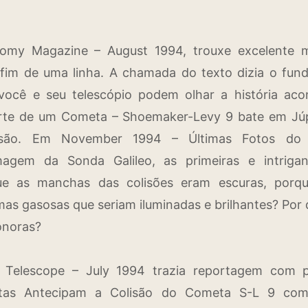
nomy Magazine – August 1994, trouxe excelente ma
im de uma linha. A chamada do texto dizia o fun
você e seu telescópio podem olhar a história aco
rte de um Cometa – Shoemaker-Levy 9 bate em Júpi
lisão. Em November 1994 – Últimas Fotos do
agem da Sonda Galileo, as primeiras e intriga
ue as manchas das colisões eram escuras, porq
as gasosas que seriam iluminadas e brilhantes? Po
onoras?
 Telescope – July 1994 trazia reportagem com p
tas Antecipam a Colisão do Cometa S-L 9 com 