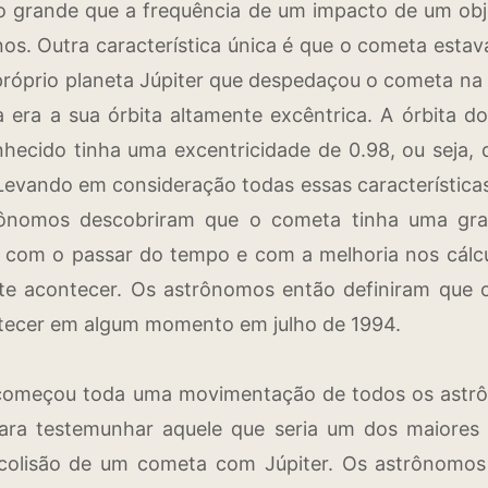
ão grande que a frequência de um impacto de um ob
s. Outra característica única é que o cometa esta
róprio planeta Júpiter que despedaçou o cometa na
ca era a sua órbita altamente excêntrica. A órbita
hecido tinha uma excentricidade de 0.98, ou seja, 
. Levando em consideração todas essas característica
trônomos descobriram que o cometa tinha uma gran
 e com o passar do tempo e com a melhoria nos cálc
ente acontecer. Os astrônomos então definiram que
ntecer em algum momento em julho de 1994.
, começou toda uma movimentação de todos os astrô
para testemunhar aquele que seria um dos maiores e
 colisão de um cometa com Júpiter. Os astrônomo