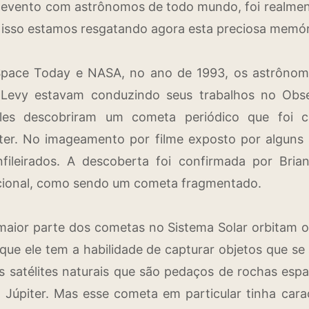
 evento com astrônomos de todo mundo, foi realment
 isso estamos resgatando agora esta preciosa memór
Space Today e NASA, no ano de 1993, os astrônom
Levy estavam conduzindo seus trabalhos no Obse
eles descobriram um cometa periódico que foi c
piter. No imageamento por filme exposto por alguns
nfileirados. A descoberta foi confirmada por Bri
cional, como sendo um cometa fragmentado.
aior parte dos cometas no Sistema Solar orbitam o
 que ele tem a habilidade de capturar objetos que se
s satélites naturais que são pedaços de rochas espa
 Júpiter. Mas esse cometa em particular tinha caract