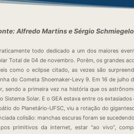
onte: Alfredo Martins e Sérgio Schmiegel
raticamente todo dedicado a um dos maiores even
Solar Total de 04 de novembro. Porém, os grandes a
íveis como o eclipse citado, as vezes são surpreen
çanha do Cometa Shoemaker-Levy 9. Em 16 de julho 
r, sendo a primeira vez na história que os astrôn
 no Sistema Solar. E o GEA estava entre os extasiado
pátio do Planetário-UFSC, viu a rotação do gigantes
unciada colisão: manchas escuras foram se sucedendo
pos primitivos da internet, estar “ao vivo”, comp