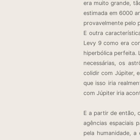
era muito grande, t
estimada em 6000 ano
provavelmente pelo p
E outra característi
Levy 9 como era con
hiperbólica perfeita
necessárias, os as
colidir com Júpiter,
que isso iria realm
com Júpiter iria aco
E a partir de então
agências espaciais 
pela humanidade, a