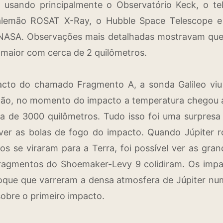
 usando principalmente o Observatório Keck, o t
 alemão ROSAT X-Ray, o Hubble Space Telescope e
a NASA. Observações mais detalhadas mostravam que 
maior com cerca de 2 quilômetros.
acto do chamado Fragmento A, a sonda Galileo viu
ção, no momento do impacto a temperatura chegou a 
a de 3000 quilômetros. Tudo isso foi uma surpresa
er as bolas de fogo do impacto. Quando Júpiter ro
os se viraram para a Terra, foi possível ver as gr
fragmentos do Shoemaker-Levy 9 colidiram. Os imp
oque que varreram a densa atmosfera de Júpiter nu
sobre o primeiro impacto.