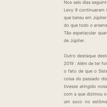
Nos seis dias seguin
Levy 9 continuaram
que bateu em Júpiter
do que todo o arsenal
Tão espetacular quan
de Júpiter.
Outro destaque deste
2019 : Além de ter fo
o fato de que o Sis
coisa do passado dis
tivesse atingido nos
com a que dizimou o
um soco no estôma