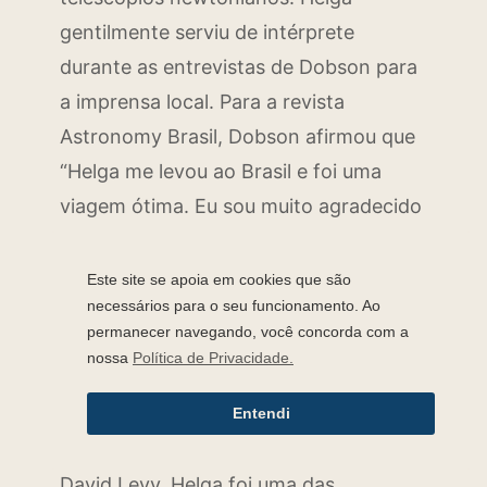
gentilmente serviu de intérprete
durante as entrevistas de Dobson para
a imprensa local. Para a revista
Astronomy Brasil, Dobson afirmou que
“Helga me levou ao Brasil e foi uma
viagem ótima. Eu sou muito agradecido
a ela por ter nos recebido para o
segundo eclipse solar total que vi, e o
Este site se apoia em cookies que são
necessários para o seu funcionamento. Ao
primeiro de meu filho Loren” . Além de
permanecer navegando, você concorda com a
participar de algumas edições do Texas
nossa
Política de Privacidade.
Star Party, nos Estados Unidos, onde
teve a oportunidade de conhecer
Entendi
astrônomos como Clyde Tombaugh e
David Levy, Helga foi uma das