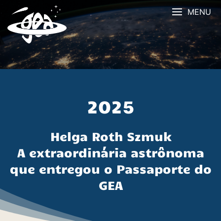
Skip
MENU
to
content
2025
Helga Roth Szmuk
A extraordinária astrônoma
que entregou o Passaporte do
GEA