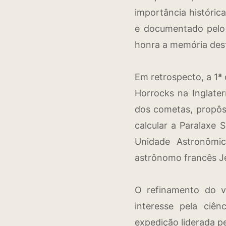
importância históric
e documentado pelo a
honra a memória dest
Em retrospecto, a 1ª 
Horrocks na Inglate
dos cometas, propôs
calcular a Paralaxe 
Unidade Astronômi
astrônomo francês Jé
O refinamento do va
interesse pela ciê
expedição liderada pe