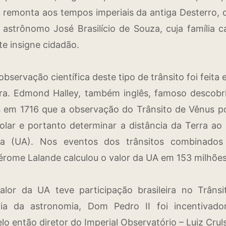
a remonta aos tempos imperiais da antiga Desterro,
strônomo José Brasilício de Souza, cuja família c
e insigne cidadão.
observação científica deste tipo de trânsito foi feit
rra. Edmond Halley, também inglês, famoso descobri
 em 1716 que a observação do Trânsito de Vênus po
Solar e portanto determinar a distância da Terra a
ca (UA). Nos eventos dos trânsitos combinados
rome Lalande calculou o valor da UA em 153 milhõe
lor da UA teve participação brasileira no Trâns
ncia da astronomia, Dom Pedro II foi incentivado
lo então diretor do Imperial Observatório – Luiz Crul